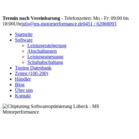
Termin nach Vereinbarung
- Telefonzeiten: Mo - Fr: 09:00 bis
18:00Uhr
info@ms-motorperformance.de
0451 / 62068093
Startseite
Software
Leistungssteigerung
Abschaltungen
Leistungsmessung
Schubabschaltung
Tuning Datenbank
Zeiten (100-200)
Händler
Blog
Über uns
Kontakt