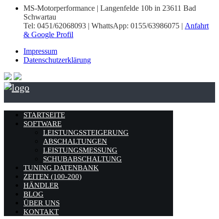
MS-Motorperformance | Langenfelde 10b in 23611 Bad
Schwartau
Tel: 0451/62068093 | WhattsApp: 0155/63986075 |
Anfahrt
& Google Profil
Impressum
Datenschutzerklärung
STARTSEITE
SOFTWARE
LEISTUNGSSTEIGERUNG
ABSCHALTUNGEN
LEISTUNGSMESSUNG
SCHUBABSCHALTUNG
TUNING DATENBANK
ZEITEN (100-200)
HÄNDLER
BLOG
ÜBER UNS
KONTAKT