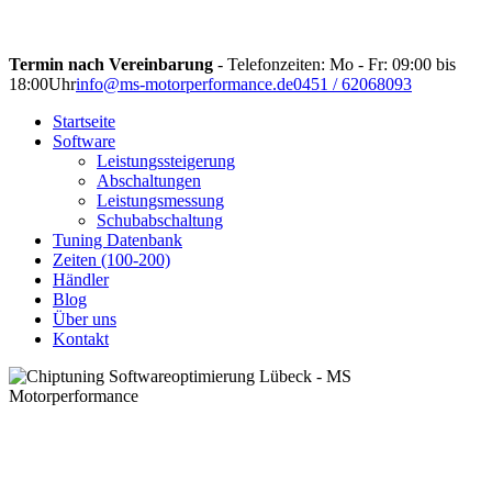
Termin nach Vereinbarung
- Telefonzeiten: Mo - Fr: 09:00 bis
18:00Uhr
info@ms-motorperformance.de
0451 / 62068093
Startseite
Software
Leistungssteigerung
Abschaltungen
Leistungsmessung
Schubabschaltung
Tuning Datenbank
Zeiten (100-200)
Händler
Blog
Über uns
Kontakt