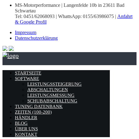
MS-Motorperformance | Langenfelde 10b in 23611 Bad
Schwartau
Tel: 0451/62068093 | WhattsApp: 0155/63986075 |
Anfahrt
& Google Profil
Impressum
Datenschutzerklärung
STARTSEITE
SOFTWARE
LEISTUNGSSTEIGERUNG
ABSCHALTUNGEN
LEISTUNGSMESSUNG
SCHUBABSCHALTUNG
TUNING DATENBANK
ZEITEN (100-200)
HÄNDLER
BLOG
ÜBER UNS
KONTAKT