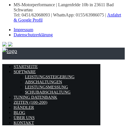
MS-Motorperformance | Langenfelde 10b in 23611 Bad
Schwartau
Tel: 0451/62068093 | WhattsApp: 0155/63986075 |
Anfahrt
& Google Profil
Impressum
Datenschutzerklärung
STARTSEITE
SOFTWARE
LEISTUNGSSTEIGERUNG
ABSCHALTUNGEN
LEISTUNGSMESSUNG
SCHUBABSCHALTUNG
TUNING DATENBANK
ZEITEN (100-200)
HÄNDLER
BLOG
ÜBER UNS
KONTAKT