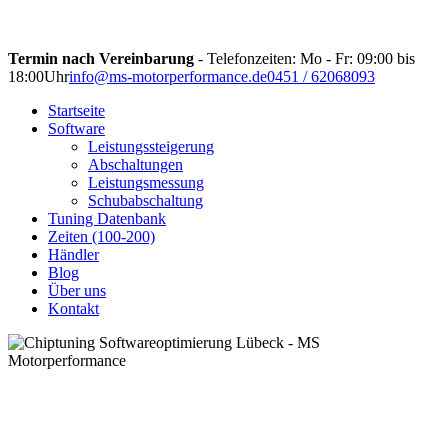
Termin nach Vereinbarung
- Telefonzeiten: Mo - Fr: 09:00 bis
18:00Uhr
info@ms-motorperformance.de
0451 / 62068093
Startseite
Software
Leistungssteigerung
Abschaltungen
Leistungsmessung
Schubabschaltung
Tuning Datenbank
Zeiten (100-200)
Händler
Blog
Über uns
Kontakt