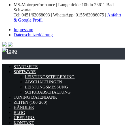
MS-Motorperformance | Langenfelde 10b in 23611 Bad
Schwartau
Tel: 0451/62068093 | WhattsApp: 0155/63986075 |
Anfahrt
& Google Profil
Impressum
Datenschutzerklärung
STARTSEITE
SOFTWARE
LEISTUNGSSTEIGERUNG
ABSCHALTUNGEN
LEISTUNGSMESSUNG
SCHUBABSCHALTUNG
TUNING DATENBANK
ZEITEN (100-200)
HÄNDLER
BLOG
ÜBER UNS
KONTAKT