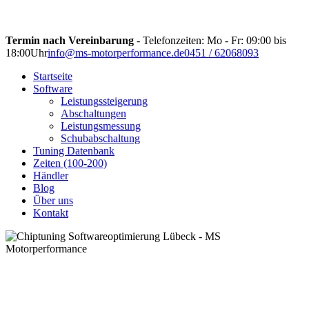
Termin nach Vereinbarung
- Telefonzeiten: Mo - Fr: 09:00 bis
18:00Uhr
info@ms-motorperformance.de
0451 / 62068093
Startseite
Software
Leistungssteigerung
Abschaltungen
Leistungsmessung
Schubabschaltung
Tuning Datenbank
Zeiten (100-200)
Händler
Blog
Über uns
Kontakt