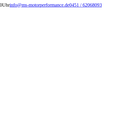
00Uhr
info@ms-motorperformance.de
0451 / 62068093