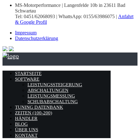
MS-Motorperformance | Langenfelde 10b in 23611 Bad
Schwartau
Tel: 0451/62068093 | WhattsApp: 0155/63986075 |
Anfahrt
& Google Profil
Impressum
Datenschutzerklärung
STARTSEITE
SOFTWARE
LEISTUNGSSTEIGERUNG
ABSCHALTUNGEN
LEISTUNGSMESSUNG
SCHUBABSCHALTUNG
TUNING DATENBANK
ZEITEN (100-200)
HÄNDLER
BLOG
ÜBER UNS
KONTAKT