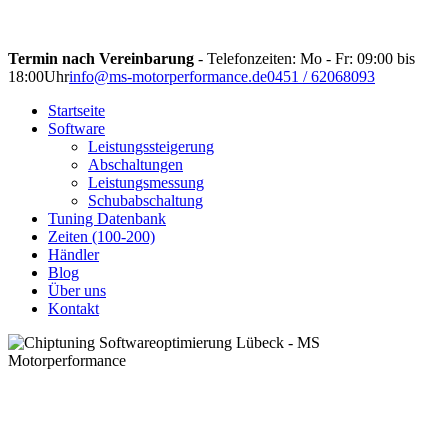
Termin nach Vereinbarung
- Telefonzeiten: Mo - Fr: 09:00 bis
18:00Uhr
info@ms-motorperformance.de
0451 / 62068093
Startseite
Software
Leistungssteigerung
Abschaltungen
Leistungsmessung
Schubabschaltung
Tuning Datenbank
Zeiten (100-200)
Händler
Blog
Über uns
Kontakt