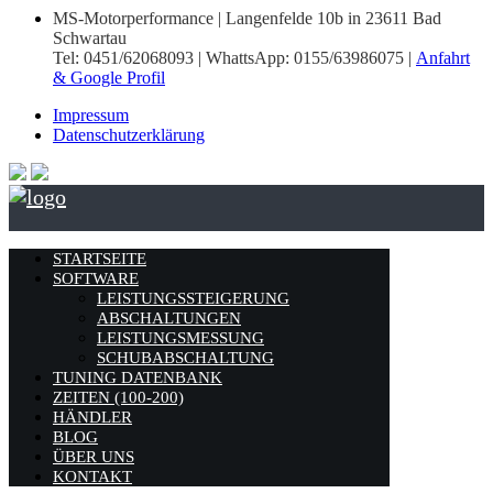
MS-Motorperformance | Langenfelde 10b in 23611 Bad
Schwartau
Tel: 0451/62068093 | WhattsApp: 0155/63986075 |
Anfahrt
& Google Profil
Impressum
Datenschutzerklärung
STARTSEITE
SOFTWARE
LEISTUNGSSTEIGERUNG
ABSCHALTUNGEN
LEISTUNGSMESSUNG
SCHUBABSCHALTUNG
TUNING DATENBANK
ZEITEN (100-200)
HÄNDLER
BLOG
ÜBER UNS
KONTAKT