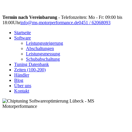
Termin nach Vereinbarung
- Telefonzeiten: Mo - Fr: 09:00 bis
18:00Uhr
info@ms-motorperformance.de
0451 / 62068093
Startseite
Software
Leistungssteigerung
Abschaltungen
Leistungsmessung
Schubabschaltung
Tuning Datenbank
Zeiten (100-200)
Händler
Blog
Über uns
Kontakt