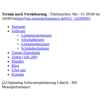
Termin nach Vereinbarung
- Telefonzeiten: Mo - Fr: 09:00 bis
18:00Uhr
info@ms-motorperformance.de
0451 / 62068093
Startseite
Software
Leistungssteigerung
Abschaltungen
Leistungsmessung
Schubabschaltung
Tuning Datenbank
Zeiten (100-200)
Händler
Blog
Über uns
Kontakt