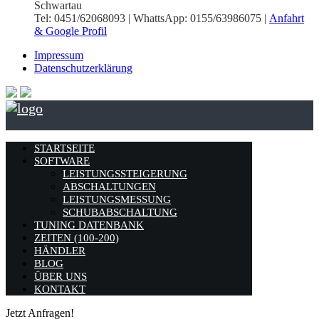
Schwartau
Tel: 0451/62068093 | WhattsApp: 0155/63986075 |
Anfahrt
& Google Profil
Impressum
Datenschutzerklärung
STARTSEITE
SOFTWARE
LEISTUNGSSTEIGERUNG
ABSCHALTUNGEN
LEISTUNGSMESSUNG
SCHUBABSCHALTUNG
TUNING DATENBANK
ZEITEN (100-200)
HÄNDLER
BLOG
ÜBER UNS
KONTAKT
Jetzt Anfragen!