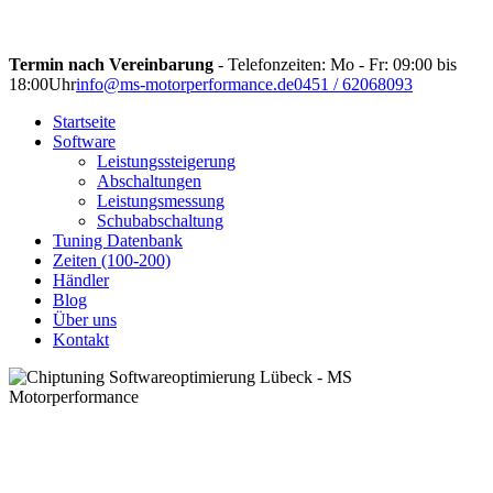
Termin nach Vereinbarung
- Telefonzeiten: Mo - Fr: 09:00 bis
18:00Uhr
info@ms-motorperformance.de
0451 / 62068093
Startseite
Software
Leistungssteigerung
Abschaltungen
Leistungsmessung
Schubabschaltung
Tuning Datenbank
Zeiten (100-200)
Händler
Blog
Über uns
Kontakt