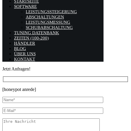
STARTSEITE
SOFTWARE
LEISTUNGSSTEIGERUNG
ABSCHALTUNGEN
LEISTUNGSMESSUNG
SCHUBABSCHALTUNG
TUNING DATENBANK
ZEITEN (100-200)
HÄNDLER
BLOG
ÜBER UNS
KONTAKT
Jetzt Anfragen!
[honeypot anrede]