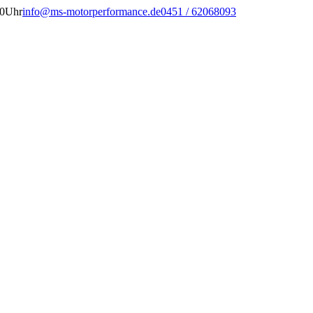
00Uhr
info@ms-motorperformance.de
0451 / 62068093