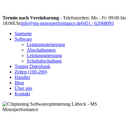
Termin nach Vereinbarung
- Telefonzeiten: Mo - Fr: 09:00 bis
18:00Uhr
info@ms-motorperformance.de
0451 / 62068093
Startseite
Software
Leistungssteigerung
Abschaltungen
Leistungsmessung
Schubabschaltung
Tuning Datenbank
Zeiten (100-200)
Händler
Blog
Über uns
Kontakt