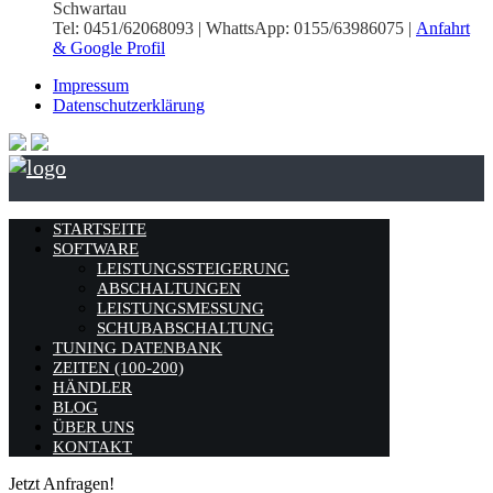
Schwartau
Tel: 0451/62068093 | WhattsApp: 0155/63986075 |
Anfahrt
& Google Profil
Impressum
Datenschutzerklärung
STARTSEITE
SOFTWARE
LEISTUNGSSTEIGERUNG
ABSCHALTUNGEN
LEISTUNGSMESSUNG
SCHUBABSCHALTUNG
TUNING DATENBANK
ZEITEN (100-200)
HÄNDLER
BLOG
ÜBER UNS
KONTAKT
Jetzt Anfragen!