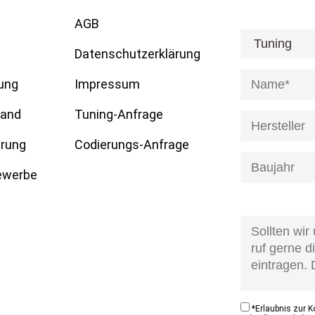
AGB
[honeypot anre
Datenschutzerklärung
ung
Impressum
tand
Tuning-Anfrage
erung
Codierungs-Anfrage
Gewerbe
[honeypot anfr
kontaktzustan
*
Erlaubnis zur 