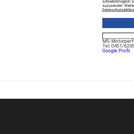
schnellstmöglich zu
zuzusenden. Weiter
Datenschutzerklär
MS-Motorperfo
Tel: 0451/620
Google Profil