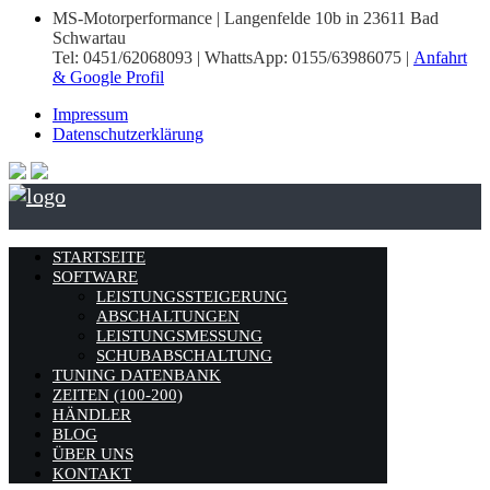
MS-Motorperformance | Langenfelde 10b in 23611 Bad
Schwartau
Tel: 0451/62068093 | WhattsApp: 0155/63986075 |
Anfahrt
& Google Profil
Impressum
Datenschutzerklärung
STARTSEITE
SOFTWARE
LEISTUNGSSTEIGERUNG
ABSCHALTUNGEN
LEISTUNGSMESSUNG
SCHUBABSCHALTUNG
TUNING DATENBANK
ZEITEN (100-200)
HÄNDLER
BLOG
ÜBER UNS
KONTAKT