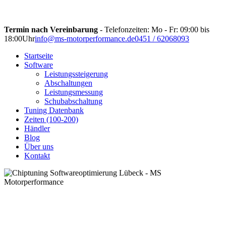
Termin nach Vereinbarung
- Telefonzeiten: Mo - Fr: 09:00 bis
18:00Uhr
info@ms-motorperformance.de
0451 / 62068093
Startseite
Software
Leistungssteigerung
Abschaltungen
Leistungsmessung
Schubabschaltung
Tuning Datenbank
Zeiten (100-200)
Händler
Blog
Über uns
Kontakt