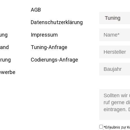
AGB
[honeypot anre
Datenschutzerklärung
ung
Impressum
tand
Tuning-Anfrage
erung
Codierungs-Anfrage
Gewerbe
[honeypot anfr
kontaktzustan
*
Erlaubnis zur 