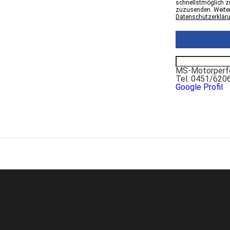
schnellstmöglich zu
zuzusenden. Weiter
Datenschutzerklär
MS-Motorperfo
Tel: 0451/620
Google Profil