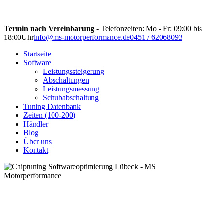
Termin nach Vereinbarung
- Telefonzeiten: Mo - Fr: 09:00 bis
18:00Uhr
info@ms-motorperformance.de
0451 / 62068093
Startseite
Software
Leistungssteigerung
Abschaltungen
Leistungsmessung
Schubabschaltung
Tuning Datenbank
Zeiten (100-200)
Händler
Blog
Über uns
Kontakt