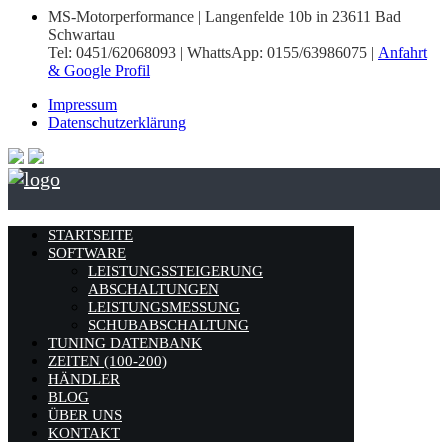
MS-Motorperformance | Langenfelde 10b in 23611 Bad
Schwartau
Tel: 0451/62068093 | WhattsApp: 0155/63986075 |
Anfahrt
& Google Profil
Impressum
Datenschutzerklärung
STARTSEITE
SOFTWARE
LEISTUNGSSTEIGERUNG
ABSCHALTUNGEN
LEISTUNGSMESSUNG
SCHUBABSCHALTUNG
TUNING DATENBANK
ZEITEN (100-200)
HÄNDLER
BLOG
ÜBER UNS
KONTAKT