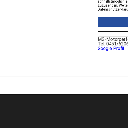
schnellstmöglich zu
zuzusenden. Weiter
Datenschutzerklär
MS-Motorperfo
Tel: 0451/620
Google Profil