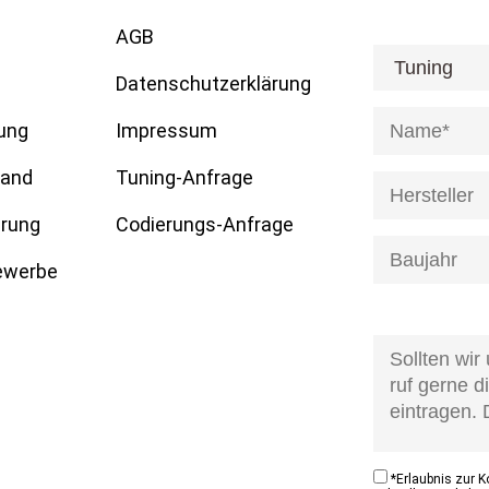
AGB
[honeypot anre
Datenschutzerklärung
ung
Impressum
tand
Tuning-Anfrage
erung
Codierungs-Anfrage
Gewerbe
[honeypot anfr
kontaktzustan
*
Erlaubnis zur 