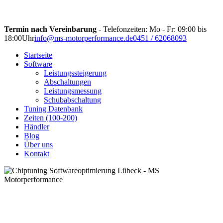
Termin nach Vereinbarung
- Telefonzeiten: Mo - Fr: 09:00 bis
18:00Uhr
info@ms-motorperformance.de
0451 / 62068093
Startseite
Software
Leistungssteigerung
Abschaltungen
Leistungsmessung
Schubabschaltung
Tuning Datenbank
Zeiten (100-200)
Händler
Blog
Über uns
Kontakt