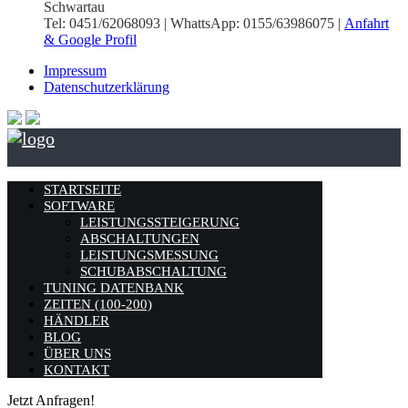
Schwartau
Tel: 0451/62068093 | WhattsApp: 0155/63986075 |
Anfahrt
& Google Profil
Impressum
Datenschutzerklärung
STARTSEITE
SOFTWARE
LEISTUNGSSTEIGERUNG
ABSCHALTUNGEN
LEISTUNGSMESSUNG
SCHUBABSCHALTUNG
TUNING DATENBANK
ZEITEN (100-200)
HÄNDLER
BLOG
ÜBER UNS
KONTAKT
Jetzt Anfragen!