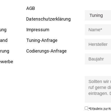
AGB
[honeypot anre
Datenschutzerklärung
ung
Impressum
tand
Tuning-Anfrage
erung
Codierungs-Anfrage
Gewerbe
[honeypot anfr
kontaktzustan
*
Erlaubnis zur 