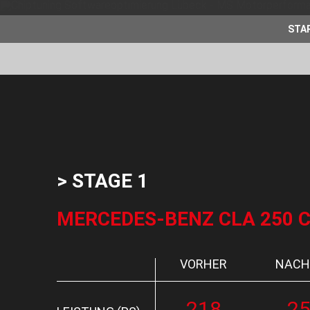
STA
> STAGE 1
MERCEDES-BENZ CLA 250 CG
VORHER
NACH
218
2