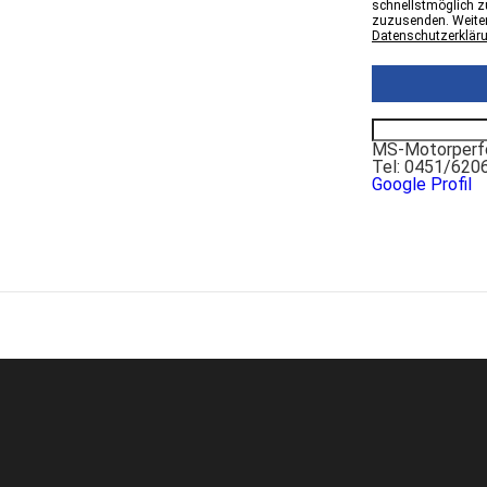
schnellstmöglich zu
zuzusenden. Weiter
Datenschutzerklär
MS-Motorperfo
Tel: 0451/620
Google Profil