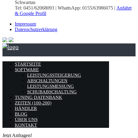
Schwartau
Tel: 0451/62068093 | WhattsApp: 0155/63986075 |
Anfahrt
& Google Profil
Impressum
Datenschutzerklärung
STARTSEITE
SOFTWARE
LEISTUNGSSTEIGERUNG
ABSCHALTUNGEN
LEISTUNGSMESSUNG
SCHUBABSCHALTUNG
TUNING DATENBANK
ZEITEN (100-200)
HÄNDLER
BLOG
ÜBER UNS
KONTAKT
Jetzt Anfragen!