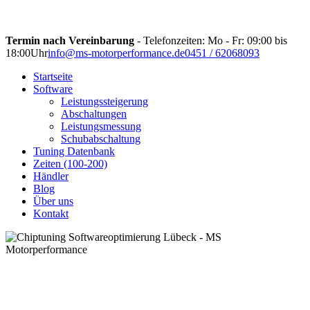
Termin nach Vereinbarung
- Telefonzeiten: Mo - Fr: 09:00 bis
18:00Uhr
info@ms-motorperformance.de
0451 / 62068093
Startseite
Software
Leistungssteigerung
Abschaltungen
Leistungsmessung
Schubabschaltung
Tuning Datenbank
Zeiten (100-200)
Händler
Blog
Über uns
Kontakt