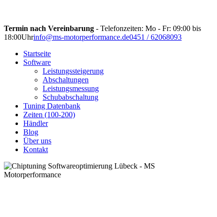
Termin nach Vereinbarung
- Telefonzeiten: Mo - Fr: 09:00 bis
18:00Uhr
info@ms-motorperformance.de
0451 / 62068093
Startseite
Software
Leistungssteigerung
Abschaltungen
Leistungsmessung
Schubabschaltung
Tuning Datenbank
Zeiten (100-200)
Händler
Blog
Über uns
Kontakt