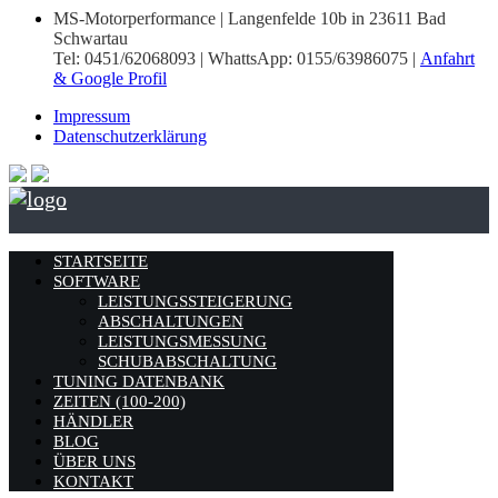
MS-Motorperformance | Langenfelde 10b in 23611 Bad
Schwartau
Tel: 0451/62068093 | WhattsApp: 0155/63986075 |
Anfahrt
& Google Profil
Impressum
Datenschutzerklärung
STARTSEITE
SOFTWARE
LEISTUNGSSTEIGERUNG
ABSCHALTUNGEN
LEISTUNGSMESSUNG
SCHUBABSCHALTUNG
TUNING DATENBANK
ZEITEN (100-200)
HÄNDLER
BLOG
ÜBER UNS
KONTAKT