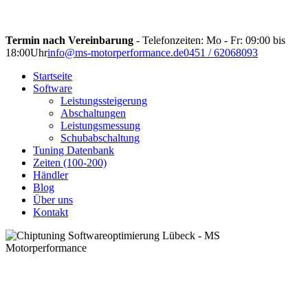
Termin nach Vereinbarung
- Telefonzeiten: Mo - Fr: 09:00 bis
18:00Uhr
info@ms-motorperformance.de
0451 / 62068093
Startseite
Software
Leistungssteigerung
Abschaltungen
Leistungsmessung
Schubabschaltung
Tuning Datenbank
Zeiten (100-200)
Händler
Blog
Über uns
Kontakt