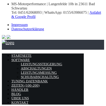
MS-Motorperformance | Langenfelde 10b in 23611 Bad
Schwartau
Tel: 0451/62068093 | WhattsApp: 0155/63986075 |
Anfahrt
& Google Profil
Impressum
Datenschutzerklärung
STARTSEITE
SOFTWARE
LEISTUNGSSTEIGERUNG
ABSCHALTUNGEN
LEISTUNGSMESSUNG
SCHUBABSCHALTUNG
TUNING DATENBANK
ZEITEN (100-200)
HÄNDLER
BLOG
ÜBER UNS
KONTAKT