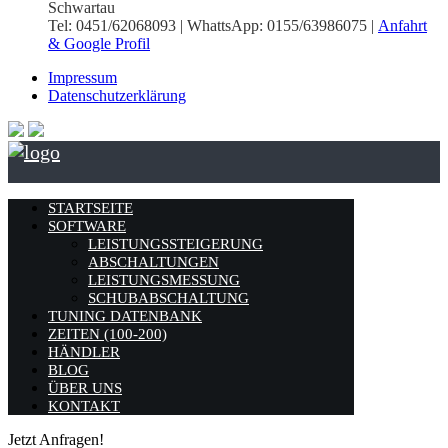
Schwartau
Tel: 0451/62068093 | WhattsApp: 0155/63986075 |
Anfahrt
& Google Profil
Impressum
Datenschutzerklärung
STARTSEITE
SOFTWARE
LEISTUNGSSTEIGERUNG
ABSCHALTUNGEN
LEISTUNGSMESSUNG
SCHUBABSCHALTUNG
TUNING DATENBANK
ZEITEN (100-200)
HÄNDLER
BLOG
ÜBER UNS
KONTAKT
Jetzt Anfragen!