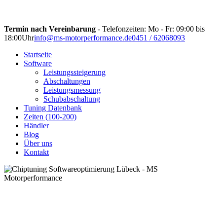
Termin nach Vereinbarung
- Telefonzeiten: Mo - Fr: 09:00 bis
18:00Uhr
info@ms-motorperformance.de
0451 / 62068093
Startseite
Software
Leistungssteigerung
Abschaltungen
Leistungsmessung
Schubabschaltung
Tuning Datenbank
Zeiten (100-200)
Händler
Blog
Über uns
Kontakt