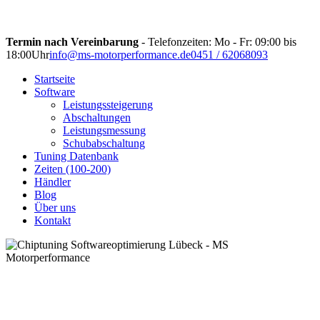
Termin nach Vereinbarung
- Telefonzeiten: Mo - Fr: 09:00 bis
18:00Uhr
info@ms-motorperformance.de
0451 / 62068093
Startseite
Software
Leistungssteigerung
Abschaltungen
Leistungsmessung
Schubabschaltung
Tuning Datenbank
Zeiten (100-200)
Händler
Blog
Über uns
Kontakt