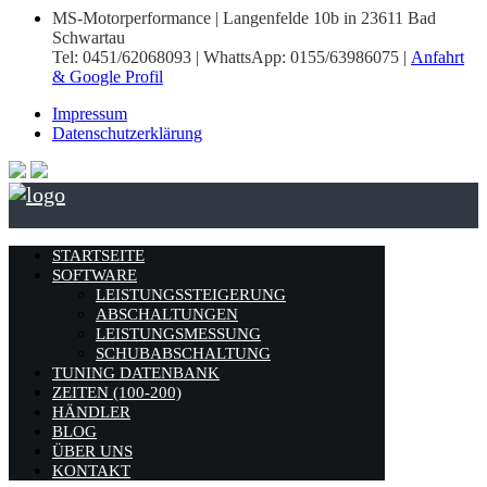
MS-Motorperformance | Langenfelde 10b in 23611 Bad
Schwartau
Tel: 0451/62068093 | WhattsApp: 0155/63986075 |
Anfahrt
& Google Profil
Impressum
Datenschutzerklärung
STARTSEITE
SOFTWARE
LEISTUNGSSTEIGERUNG
ABSCHALTUNGEN
LEISTUNGSMESSUNG
SCHUBABSCHALTUNG
TUNING DATENBANK
ZEITEN (100-200)
HÄNDLER
BLOG
ÜBER UNS
KONTAKT