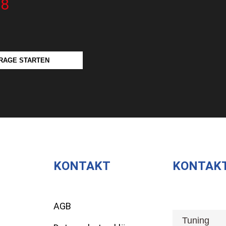
28
RAGE STARTEN
KONTAKT
KONTAK
AGB
[honeypot anre