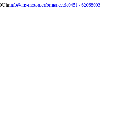
00Uhr
info@ms-motorperformance.de
0451 / 62068093