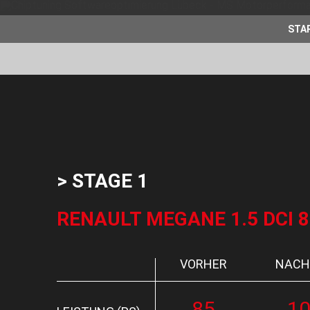
STA
> STAGE 1
RENAULT MEGANE 1.5 DCI 85 
VORHER
NACH
85
1