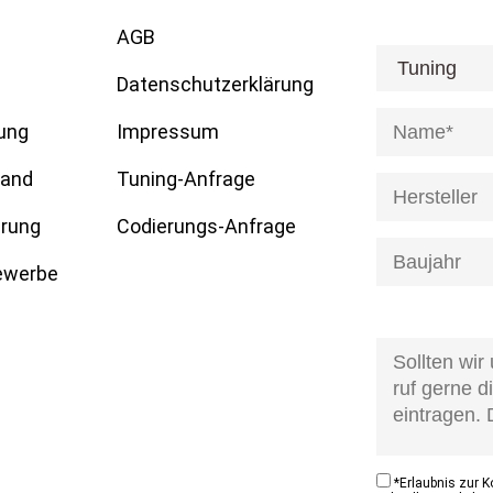
AGB
[honeypot anre
Datenschutzerklärung
ung
Impressum
tand
Tuning-Anfrage
erung
Codierungs-Anfrage
Gewerbe
[honeypot anfr
kontaktzustan
*
Erlaubnis zur 