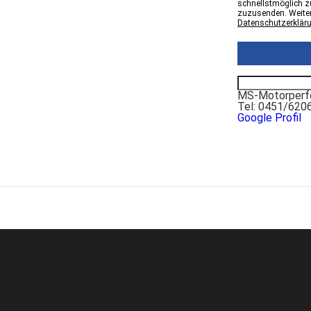
schnellstmöglich zu
zuzusenden. Weiter
Datenschutzerklär
MS-Motorperfo
Tel: 0451/620
Google Profil