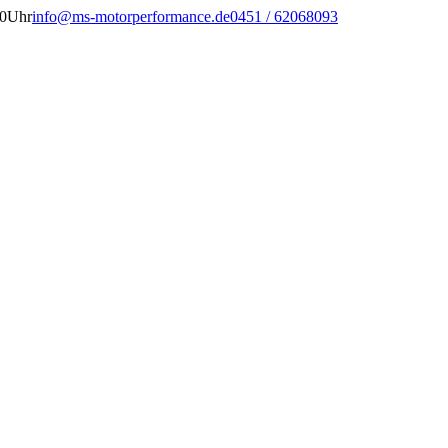
00Uhr
info@ms-motorperformance.de
0451 / 62068093