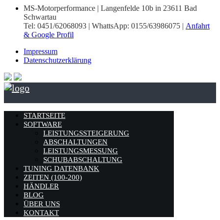
MS-Motorperformance | Langenfelde 10b in 23611 Bad
Schwartau
Tel: 0451/62068093 | WhattsApp: 0155/63986075 |
Anfahrt
& Google Profil
Impressum
Datenschutzerklärung
STARTSEITE
SOFTWARE
LEISTUNGSSTEIGERUNG
ABSCHALTUNGEN
LEISTUNGSMESSUNG
SCHUBABSCHALTUNG
TUNING DATENBANK
ZEITEN (100-200)
HÄNDLER
BLOG
ÜBER UNS
KONTAKT