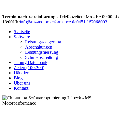
Termin nach Vereinbarung
- Telefonzeiten: Mo - Fr: 09:00 bis
18:00Uhr
info@ms-motorperformance.de
0451 / 62068093
Startseite
Software
Leistungssteigerung
Abschaltungen
Leistungsmessung
Schubabschaltung
Tuning Datenbank
Zeiten (100-200)
Händler
Blog
Über uns
Kontakt