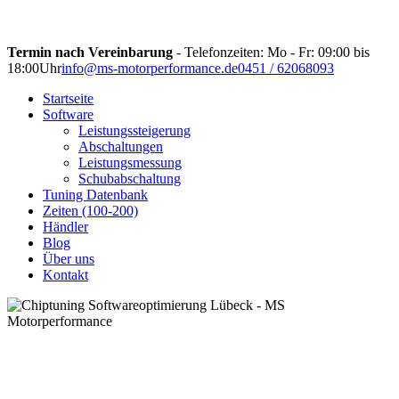
Termin nach Vereinbarung
- Telefonzeiten: Mo - Fr: 09:00 bis
18:00Uhr
info@ms-motorperformance.de
0451 / 62068093
Startseite
Software
Leistungssteigerung
Abschaltungen
Leistungsmessung
Schubabschaltung
Tuning Datenbank
Zeiten (100-200)
Händler
Blog
Über uns
Kontakt