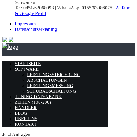
Schwartau
Tel: 0451/62068093 | WhattsApp: 0155/63986075 |
Anfahrt
& Google Profil
Impressum
Datenschutzerklärung
STARTSEITE
SOFTWARE
LEISTUNGSSTEIGERUNG
ABSCHALTUNGEN
LEISTUNGSMESSUNG
SCHUBABSCHALTUNG
TUNING DATENBANK
ZEITEN (100-200)
HÄNDLER
BLOG
ÜBER UNS
KONTAKT
Jetzt Anfragen!