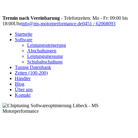
Termin nach Vereinbarung
- Telefonzeiten: Mo - Fr: 09:00 bis
18:00Uhr
info@ms-motorperformance.de
0451 / 62068093
Startseite
Software
Leistungssteigerung
Abschaltungen
Leistungsmessung
Schubabschaltung
Tuning Datenbank
Zeiten (100-200)
Händler
Blog
Über uns
Kontakt