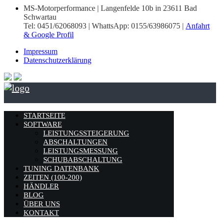
MS-Motorperformance | Langenfelde 10b in 23611 Bad
Schwartau
Tel: 0451/62068093 | WhattsApp: 0155/63986075 |
Anfahrt
& Google Profil
Impressum
Datenschutzerklärung
STARTSEITE
SOFTWARE
LEISTUNGSSTEIGERUNG
ABSCHALTUNGEN
LEISTUNGSMESSUNG
SCHUBABSCHALTUNG
TUNING DATENBANK
ZEITEN (100-200)
HÄNDLER
BLOG
ÜBER UNS
KONTAKT