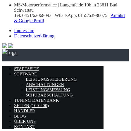
MS-Motorperformance | Langenfelde 10b in 23611 Bad
Schwartau
Tel: 0451/62068093 | WhattsApp: 0155/63986075 |
Anfahrt
& Google Profil
Impressum
Datenschutzerklärung
STARTSEITE
SOFTWARE
LEISTUNGSSTEIGERUNG
ABSCHALTUNGEN
LEISTUNGSMESSUNG
SCHUBABSCHALTUNG
TUNING DATENBANK
ZEITEN (100-200)
HÄNDLER
BLOG
ÜBER UNS
KONTAKT