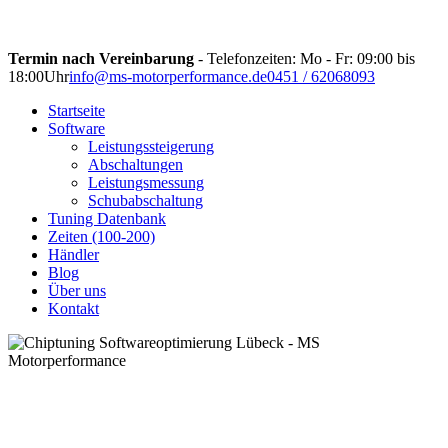
Termin nach Vereinbarung
- Telefonzeiten: Mo - Fr: 09:00 bis
18:00Uhr
info@ms-motorperformance.de
0451 / 62068093
Startseite
Software
Leistungssteigerung
Abschaltungen
Leistungsmessung
Schubabschaltung
Tuning Datenbank
Zeiten (100-200)
Händler
Blog
Über uns
Kontakt