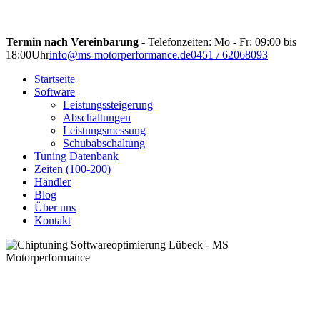
Termin nach Vereinbarung
- Telefonzeiten: Mo - Fr: 09:00 bis
18:00Uhr
info@ms-motorperformance.de
0451 / 62068093
Startseite
Software
Leistungssteigerung
Abschaltungen
Leistungsmessung
Schubabschaltung
Tuning Datenbank
Zeiten (100-200)
Händler
Blog
Über uns
Kontakt