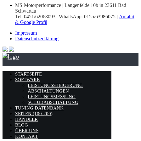
MS-Motorperformance | Langenfelde 10b in 23611 Bad
Schwartau
Tel: 0451/62068093 | WhattsApp: 0155/63986075 |
Anfahrt
& Google Profil
Impressum
Datenschutzerklärung
STARTSEITE
SOFTWARE
LEISTUNGSSTEIGERUNG
ABSCHALTUNGEN
LEISTUNGSMESSUNG
SCHUBABSCHALTUNG
TUNING DATENBANK
ZEITEN (100-200)
HÄNDLER
BLOG
ÜBER UNS
KONTAKT