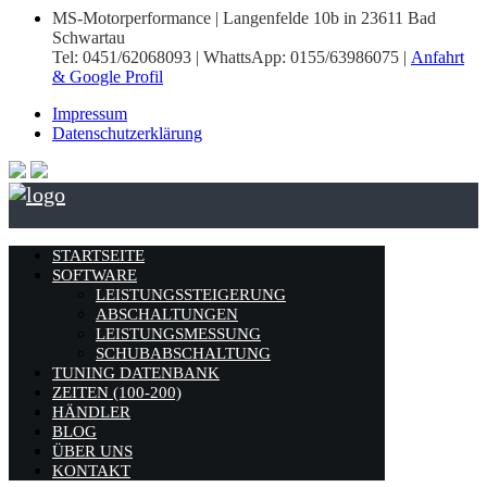
MS-Motorperformance | Langenfelde 10b in 23611 Bad
Schwartau
Tel: 0451/62068093 | WhattsApp: 0155/63986075 |
Anfahrt
& Google Profil
Impressum
Datenschutzerklärung
STARTSEITE
SOFTWARE
LEISTUNGSSTEIGERUNG
ABSCHALTUNGEN
LEISTUNGSMESSUNG
SCHUBABSCHALTUNG
TUNING DATENBANK
ZEITEN (100-200)
HÄNDLER
BLOG
ÜBER UNS
KONTAKT