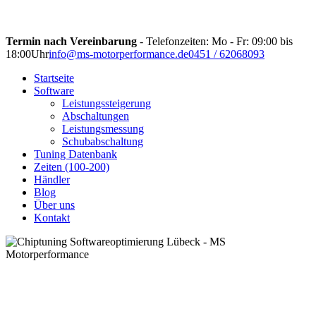
Termin nach Vereinbarung
- Telefonzeiten: Mo - Fr: 09:00 bis
18:00Uhr
info@ms-motorperformance.de
0451 / 62068093
Startseite
Software
Leistungssteigerung
Abschaltungen
Leistungsmessung
Schubabschaltung
Tuning Datenbank
Zeiten (100-200)
Händler
Blog
Über uns
Kontakt