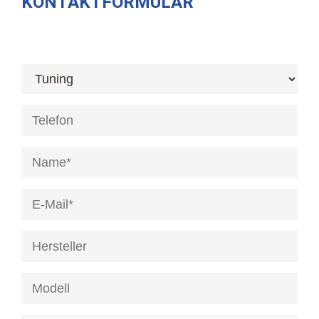
KONTAKTFORMULAR
[honeypot anrede]