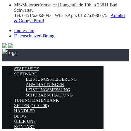
MS-Motorperformance | Langenfelde 10b in 23611 Bad
Schwartau
Tel: 0451/62068093 | WhattsApp: 0155/63986075 |
Anfahrt
& Google Profil
Impressum
Datenschutzerklärung
STARTSEITE
SOFTWARE
LEISTUNGSSTEIGERUNG
ABSCHALTUNGEN
LEISTUNGSMESSUNG
SCHUBABSCHALTUNG
TUNING DATENBANK
ZEITEN (100-200)
HÄNDLER
BLOG
ÜBER UNS
KONTAKT