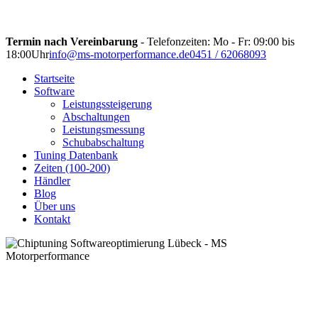
Termin nach Vereinbarung
- Telefonzeiten: Mo - Fr: 09:00 bis
18:00Uhr
info@ms-motorperformance.de
0451 / 62068093
Startseite
Software
Leistungssteigerung
Abschaltungen
Leistungsmessung
Schubabschaltung
Tuning Datenbank
Zeiten (100-200)
Händler
Blog
Über uns
Kontakt