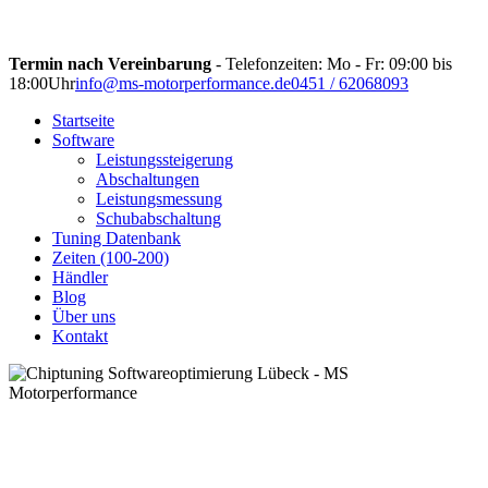
Termin nach Vereinbarung
- Telefonzeiten: Mo - Fr: 09:00 bis
18:00Uhr
info@ms-motorperformance.de
0451 / 62068093
Startseite
Software
Leistungssteigerung
Abschaltungen
Leistungsmessung
Schubabschaltung
Tuning Datenbank
Zeiten (100-200)
Händler
Blog
Über uns
Kontakt