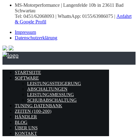
MS-Motorperformance | Langenfelde 10b in 23611 Bad
Schwartau
Tel: 0451/62068093 | WhattsApp: 0155/63986075 |
Anfahrt
& Google Profil
Impressum
Datenschutzerklärung
STARTSEITE
SOFTWARE
LEISTUNGSSTEIGERUNG
ABSCHALTUNGEN
LEISTUNGSMESSUNG
SCHUBABSCHALTUNG
TUNING DATENBANK
ZEITEN (100-200)
HÄNDLER
BLOG
ÜBER UNS
KONTAKT